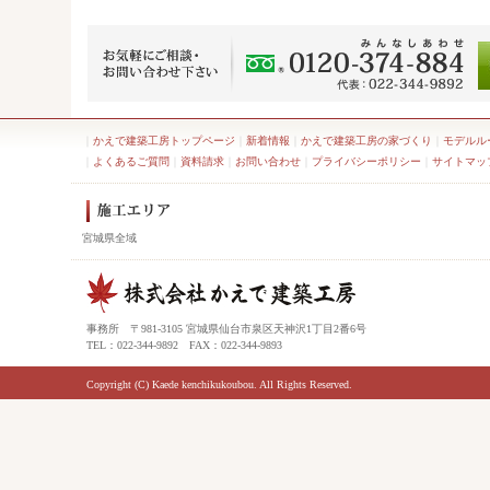
｜
かえで建築工房トップページ
｜
新着情報
｜
かえで建築工房の家づくり
｜
モデルル
｜
よくあるご質問
｜
資料請求
｜
お問い合わせ
｜
プライバシーポリシー
｜
サイトマッ
宮城県全域
事務所 〒981-3105 宮城県仙台市泉区天神沢1丁目2番6号
TEL：022-344-9892 FAX：022-344-9893
Copyright (C) Kaede kenchikukoubou. All Rights Reserved.