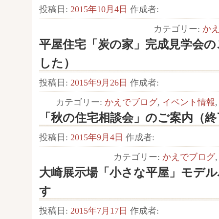
投稿日:
2015年10月4日
作成者:
カテゴリー:
か
平屋住宅「炭の家」完成見学会の
した）
投稿日:
2015年9月26日
作成者:
カテゴリー:
かえでブログ
,
イベント情報
「秋の住宅相談会」のご案内（終
投稿日:
2015年9月4日
作成者:
カテゴリー:
かえでブログ
大崎展示場「小さな平屋」モデル
す
投稿日:
2015年7月17日
作成者: