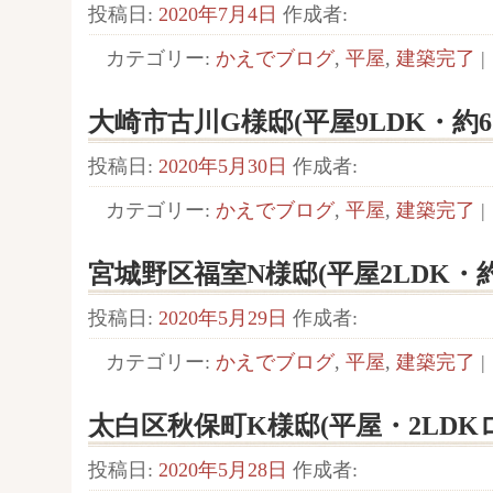
投稿日:
2020年7月4日
作成者:
カテゴリー:
かえでブログ
,
平屋
,
建築完了
|
大崎市古川G様邸(平屋9LDK・約6
投稿日:
2020年5月30日
作成者:
カテゴリー:
かえでブログ
,
平屋
,
建築完了
|
宮城野区福室N様邸(平屋2LDK・約
投稿日:
2020年5月29日
作成者:
カテゴリー:
かえでブログ
,
平屋
,
建築完了
|
太白区秋保町K様邸(平屋・2LDK
投稿日:
2020年5月28日
作成者: