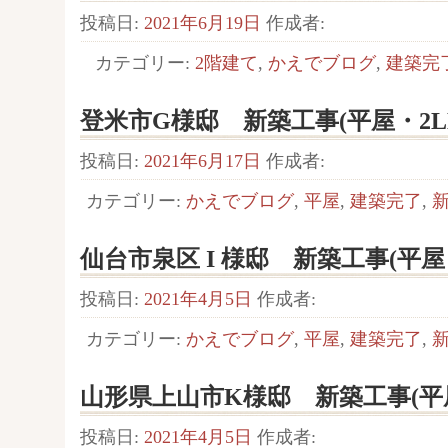
投稿日:
2021年6月19日
作成者:
カテゴリー:
2階建て
,
かえでブログ
,
建築完
登米市G様邸 新築工事(平屋・2L
投稿日:
2021年6月17日
作成者:
カテゴリー:
かえでブログ
,
平屋
,
建築完了
,
仙台市泉区 I 様邸 新築工事(平屋・
投稿日:
2021年4月5日
作成者:
カテゴリー:
かえでブログ
,
平屋
,
建築完了
,
山形県上山市K様邸 新築工事(平屋
投稿日:
2021年4月5日
作成者: