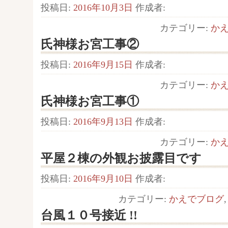
投稿日:
2016年10月3日
作成者:
カテゴリー:
か
氏神様お宮工事②
投稿日:
2016年9月15日
作成者:
カテゴリー:
か
氏神様お宮工事①
投稿日:
2016年9月13日
作成者:
カテゴリー:
か
平屋２棟の外観お披露目です
投稿日:
2016年9月10日
作成者:
カテゴリー:
かえでブログ
台風１０号接近 !!