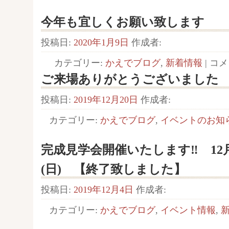
今年も宜しくお願い致します
投稿日:
2020年1月9日
作成者:
カテゴリー:
かえでブログ
,
新着情報
|
コメ
ご来場ありがとうございました
投稿日:
2019年12月20日
作成者:
カテゴリー:
かえでブログ
,
イベントのお知
完成見学会開催いたします‼ 12月1
(日) 【終了致しました】
投稿日:
2019年12月4日
作成者:
カテゴリー:
かえでブログ
,
イベント情報
,