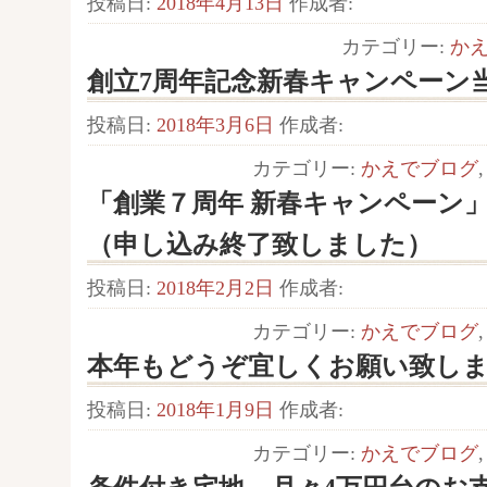
投稿日:
2018年4月13日
作成者:
カテゴリー:
か
創立7周年記念新春キャンペーン
投稿日:
2018年3月6日
作成者:
カテゴリー:
かえでブログ
「創業７周年 新春キャンペーン
（申し込み終了致しました）
投稿日:
2018年2月2日
作成者:
カテゴリー:
かえでブログ
本年もどうぞ宜しくお願い致し
投稿日:
2018年1月9日
作成者:
カテゴリー:
かえでブログ