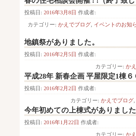
春の住宅相談会開催 ! !（終了致
投稿日:
2016年3月8日
作成者:
カテゴリー:
かえでブログ
,
イベントのお知
地鎮祭がありました。
投稿日:
2016年2月5日
作成者:
カテゴリー:
か
平成28年 新春企画 平屋限定1棟６
投稿日:
2016年2月2日
作成者:
カテゴリー:
かえでブログ
今年初めての上棟式がありまし
投稿日:
2016年1月22日
作成者:
カテゴリー:
か