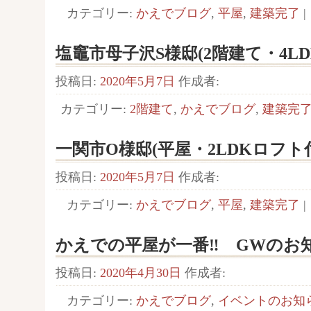
カテゴリー:
かえでブログ
,
平屋
,
建築完了
|
塩竈市母子沢S様邸(2階建て・4LD
投稿日:
2020年5月7日
作成者:
カテゴリー:
2階建て
,
かえでブログ
,
建築完
一関市O様邸(平屋・2LDKロフト付
投稿日:
2020年5月7日
作成者:
カテゴリー:
かえでブログ
,
平屋
,
建築完了
|
かえでの平屋が一番‼ GWのお
投稿日:
2020年4月30日
作成者:
カテゴリー:
かえでブログ
,
イベントのお知