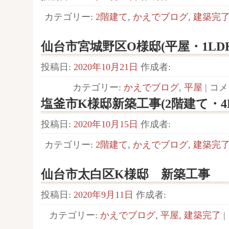
カテゴリー:
2階建て
,
かえでブログ
,
建築完
仙台市宮城野区O様邸(平屋・1LDK
投稿日:
2020年10月21日
作成者:
カテゴリー:
かえでブログ
,
平屋
|
コメ
塩釜市K様邸新築工事(2階建て・4L
投稿日:
2020年10月15日
作成者:
カテゴリー:
2階建て
,
かえでブログ
,
建築完
仙台市太白区K様邸 新築工事
投稿日:
2020年9月11日
作成者:
カテゴリー:
かえでブログ
,
平屋
,
建築完了
|