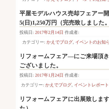
平屋モデルハウス売却フェアー開催! 
5(日)1,250万円（完売致しました
投稿日:
2017年2月14日
作成者:
カテゴリー:
かえでブログ
,
イベントのお知
リフォームフェア―にご来場頂
ございました。
投稿日:
2017年1月24日
作成者:
カテゴリー:
かえでブログ
,
イベントレポート
リフォームフェアに出展致しま
た）