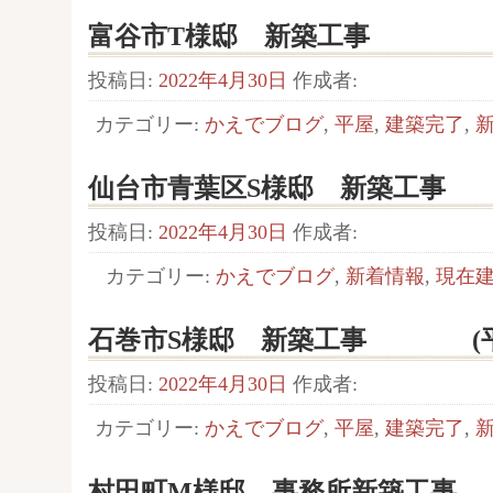
富谷市T様邸 新築工事 (平
投稿日:
2022年4月30日
作成者:
カテゴリー:
かえでブログ
,
平屋
,
建築完了
,
仙台市青葉区S様邸 新築工事 (
投稿日:
2022年4月30日
作成者:
カテゴリー:
かえでブログ
,
新着情報
,
現在
石巻市S様邸 新築工事 (平屋
投稿日:
2022年4月30日
作成者:
カテゴリー:
かえでブログ
,
平屋
,
建築完了
,
村田町M様邸 事務所新築工事