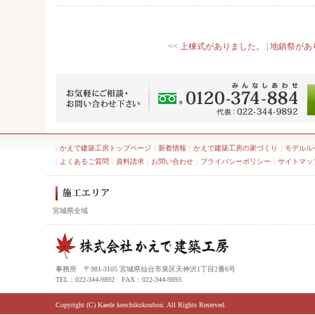
<<
上棟式がありました。
|
地鎮祭があ
｜
かえで建築工房トップページ
｜
新着情報
｜
かえで建築工房の家づくり
｜
モデルル
｜
よくあるご質問
｜
資料請求
｜
お問い合わせ
｜
プライバシーポリシー
｜
サイトマッ
宮城県全域
事務所 〒981-3105 宮城県仙台市泉区天神沢1丁目2番6号
TEL：022-344-9892 FAX：022-344-9893
Copyright (C) Kaede kenchikukoubou. All Rights Reserved.