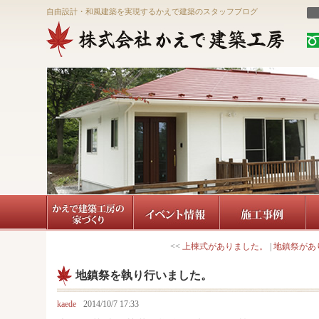
自由設計・和風建築を実現するかえで建築のスタッフブログ
<<
上棟式がありました。
|
地鎮祭があ
地鎮祭を執り行いました。
kaede
2014/10/7 17:33