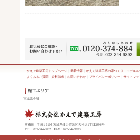
｜
かえで建築工房トップページ
｜
新着情報
｜
かえで建築工房の家づくり
｜
モデルル
｜
よくあるご質問
｜
資料請求
｜
お問い合わせ
｜
プライバシーポリシー
｜
サイトマッ
宮城県全域
事務所 〒981-3105 宮城県仙台市泉区天神沢1丁目2番6号
TEL：022-344-9892 FAX：022-344-9893