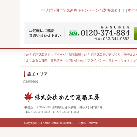
<<
創立7周年記念新春キャンペーン当選者発表！！
|
本年
｜
かえで建築工房トップページ
｜
新着情報
｜
かえで建築工房の家づくり
｜
モデルル
｜
よくあるご質問
｜
資料請求
｜
お問い合わせ
｜
プライバシーポリシー
｜
サイトマッ
宮城県全域
事務所 〒981-3105 宮城県仙台市泉区天神沢1丁目2番6号
TEL：022-344-9892 FAX：022-344-9893
Copyright (C) Kaede kenchikukoubou. All Rights Reserved.