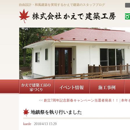
自由設計・和風建築を実現するかえで建築のスタッフブログ
<<
創立7周年記念新春キャンペーン当選者発表！！
|
本年
地鎮祭を執り行いました
kaede
2018/4/13 15:29