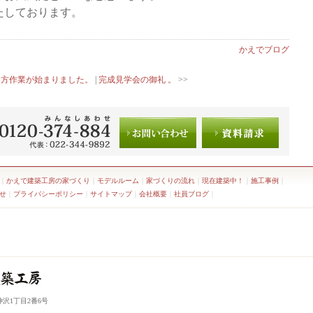
たしております。
かえでブログ
て方作業が始まりました。
|
完成見学会の御礼 。
>>
｜
かえで建築工房の家づくり
｜
モデルルーム
｜
家づくりの流れ
｜
現在建築中！
｜
施工事例
｜
せ
｜
プライバシーポリシー
｜
サイトマップ
｜
会社概要
｜
社員ブログ
｜
神沢1丁目2番6号