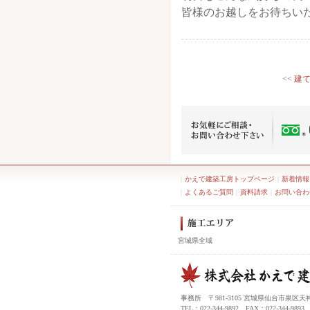
皆様のお越しをお待ちい
<<
建
｜
かえで建築工房トップページ
｜
新着情報
｜
よくあるご質問
｜
資料請求
｜
お問い合わ
宮城県全域
事務所 〒981-3105 宮城県仙台市泉区天
TEL：022-344-9892 FAX：022-344-9893