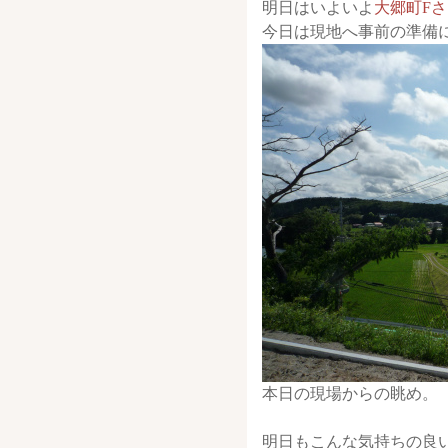
明日はいよいよ
大郷町F
今日は現地へ事前の準備
本日の現場からの眺め。
明日もこんな気持ちの良