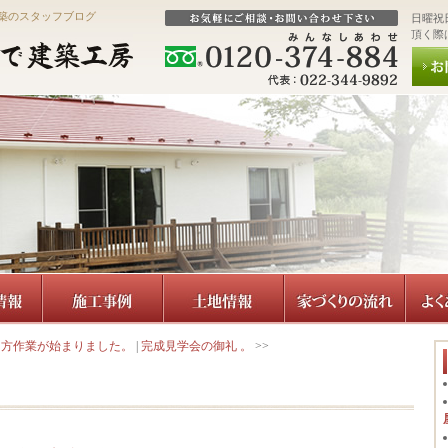
築のスタッフブログ
日曜祝
頂く際
て方作業が始まりました。
|
完成見学会の御礼 。
>>