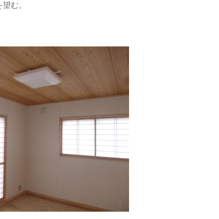
を望む。
。