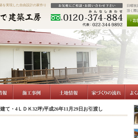
築を実現した自由設計の家作り
日曜祝
頂く際
建て・4ＬＤＫ32坪)平成26年11月29日お引渡し