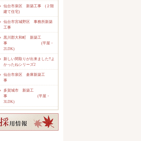
仙台市泉区 新築工事 (２階
建て住宅)
仙台市宮城野区 事務所新築
工事
黒川郡大和町 新築工
事 (平屋・
2LDK)
新しい間取りが出来ました‼よ
かったねシリーズ2
仙台市泉区 倉庫新築工
事
多賀城市 新築工
事 (平屋・
3LDK)