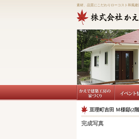
素材、品質にこだわりローコスト和風建
亘理町吉田 Ｍ様邸(2階
完成写真