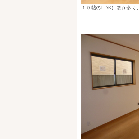
１５帖のLDKは窓が多く